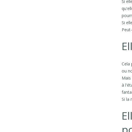
Si el
qu'el
pourr
Si el
Peut-
El
Cela 
ou no
Mais 
à l'é
fanta
Si la
El
po