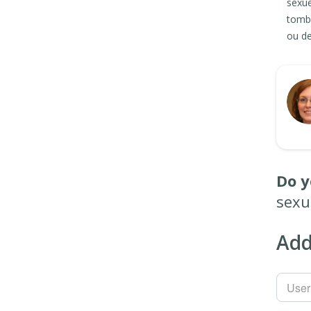
sexue
tombe
ou de
Do y
sexu
Add
Use