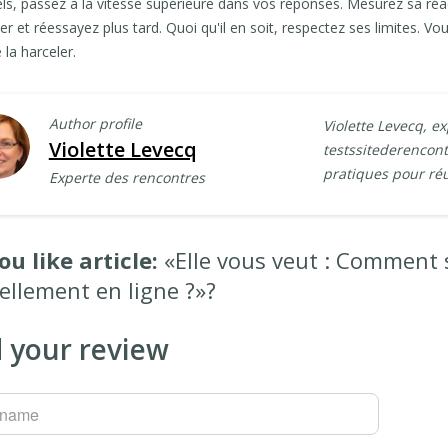
ls, passez à la vitesse supérieure dans vos réponses. Mesurez sa réacti
r et réessayez plus tard. Quoi qu'il en soit, respectez ses limites. Vo
 la harceler.
Author profile
Violette Levecq, e
Violette Levecq
testssitederencont
pratiques pour ré
Experte des rencontres
ou like article:
«Elle vous veut : Comment sa
ellement en ligne ?»?
 your review
rname