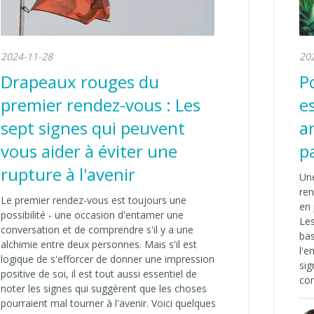
2024-11-28
20
Drapeaux rouges du
P
premier rendez-vous : Les
e
sept signes qui peuvent
a
vous aider à éviter une
p
rupture à l'avenir
Une
ren
Le premier rendez-vous est toujours une
en 
possibilité - une occasion d'entamer une
Les
conversation et de comprendre s'il y a une
bas
alchimie entre deux personnes. Mais s'il est
l'e
logique de s'efforcer de donner une impression
sig
positive de soi, il est tout aussi essentiel de
co
noter les signes qui suggèrent que les choses
pourraient mal tourner à l'avenir. Voici quelques