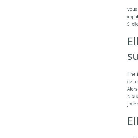
Vous 
impat
Si el
El
su
Il ne
de fo
Alors
N'oub
jouez
El