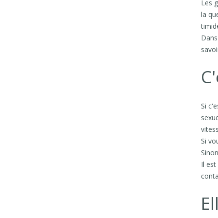
Les g
la qu
timid
Dans 
savoi
C'
Si c'
sexue
vites
Si vo
Sinon
Il es
conta
El