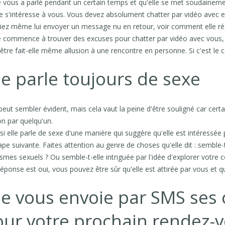
le vous a parlé pendant un certain temps et qu'elle se met soudaineme
le s'intéresse à vous. Vous devez absolument chatter par vidéo avec 
iez même lui envoyer un message nu en retour, voir comment elle réag
le commence à trouver des excuses pour chatter par vidéo avec vous, 
être fait-elle même allusion à une rencontre en personne. Si c'est le ca
le parle toujours de sexe
peut sembler évident, mais cela vaut la peine d'être souligné car cert
n par quelqu'un.
si elle parle de sexe d'une manière qui suggère qu'elle est intéressée 
tape suivante. Faites attention au genre de choses qu'elle dit : semble-
smes sexuels ? Ou semble-t-elle intriguée par l'idée d'explorer votre c
 réponse est oui, vous pouvez être sûr qu'elle est attirée par vous et qu
le vous envoie par SMS ses 
ur votre prochain rendez-