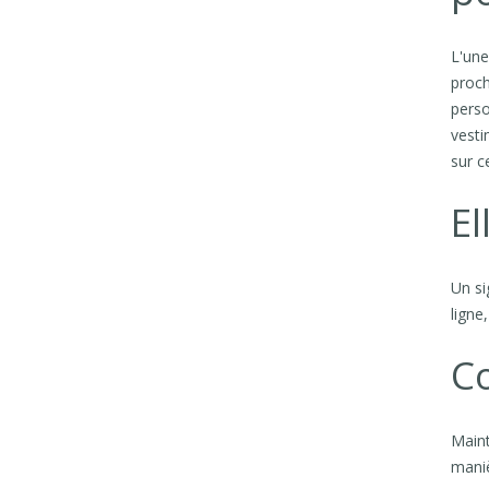
L'une
proch
perso
vesti
sur c
El
Un si
ligne
C
Maint
maniè