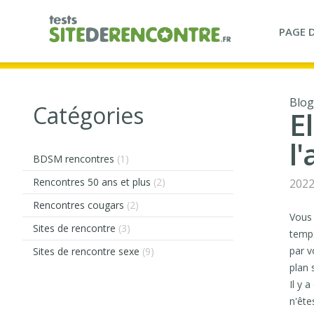
PAGE D
Blog
Catégories
E
l
BDSM rencontres
(1)
Rencontres 50 ans et plus
(2)
2022
Rencontres cougars
(2)
Vous 
Sites de rencontre
(3)
temps
par v
Sites de rencontre sexe
(9)
plan 
Il y 
n'ête